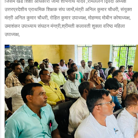
जिसमें खंड शिक्षा अधिकारी जामों शोभनाथ यादव ,रामललन द्विवेदी अध्यक्ष
उत्तरप्रदेशीय प्राथमिक शिक्षक संघ जामों,मंत्री अनिल कुमार चौधरी, संयुक्त
मंत्री अनिल कुमार चौधरी, रोहित कुमार उपाध्यक्ष, मोहम्मद मोबीन कोषाध्यक्ष,
उमाशंकर उपाध्याय संघठन मंन्त्री,श्रीमती कलावती शुक्ला वरिष्ठ महिला
उपाध्यक्ष,