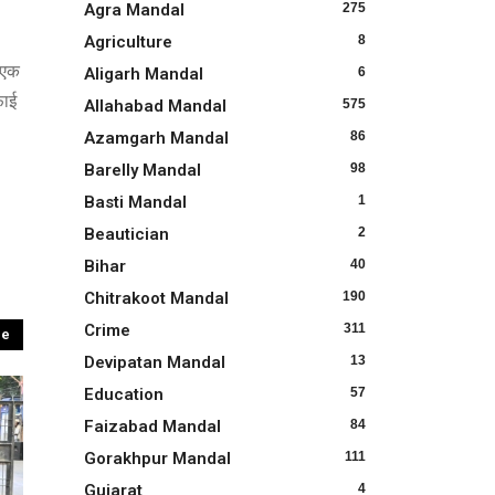
Agra Mandal
275
Agriculture
8
 एक
Aligarh Mandal
6
फाई
Allahabad Mandal
575
Azamgarh Mandal
86
Barelly Mandal
98
Basti Mandal
1
Beautician
2
Bihar
40
Chitrakoot Mandal
190
Crime
311
re
Devipatan Mandal
13
Education
57
Faizabad Mandal
84
Gorakhpur Mandal
111
Gujarat
4