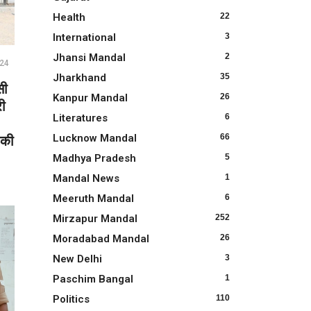
Health
22
International
3
Jhansi Mandal
2
024
Jharkhand
35
सी
Kanpur Mandal
26
री
Literatures
6
Lucknow Mandal
66
 की
Madhya Pradesh
5
Mandal News
1
Meeruth Mandal
6
Mirzapur Mandal
252
Moradabad Mandal
26
New Delhi
3
Paschim Bangal
1
Politics
110