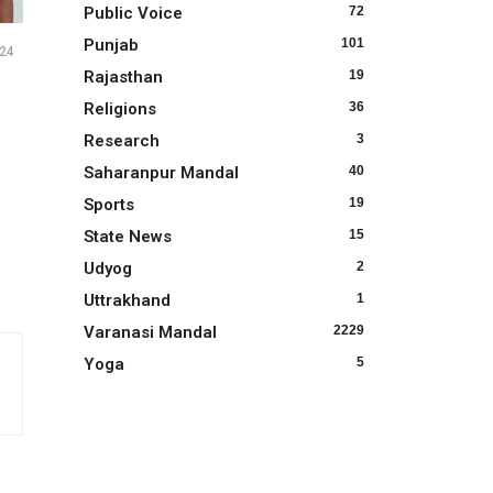
Public Voice
72
Punjab
101
024
Rajasthan
19
Religions
36
Research
3
Saharanpur Mandal
40
Sports
19
State News
15
Udyog
2
Uttrakhand
1
Varanasi Mandal
2229
Yoga
5