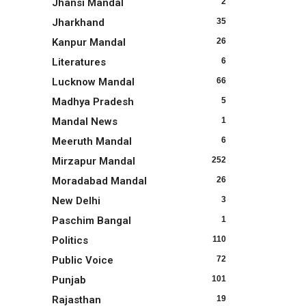
Jhansi Mandal
2
Jharkhand
35
Kanpur Mandal
26
Literatures
6
Lucknow Mandal
66
Madhya Pradesh
5
Mandal News
1
Meeruth Mandal
6
Mirzapur Mandal
252
Moradabad Mandal
26
New Delhi
3
Paschim Bangal
1
Politics
110
Public Voice
72
Punjab
101
Rajasthan
19