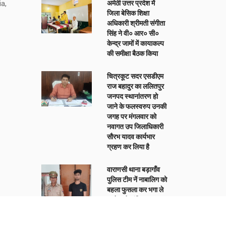
a,
अमेठी उत्तर प्रदेश में
जिला बेसिक शिक्षा
अधिकारी श्रीमती संगीता
सिंह ने वी० आर० सी०
केन्द्र जामों में कायाकल्प
की समीक्षा बैठक किया
चित्रकूट सदर एसडीएम
राज बहादुर का ललितपुर
जनपद स्थानांतरण हो
जाने के फलस्वरुप उनकी
जगह पर मंगलवार को
नवागत उप जिलाधिकारी
सौरभ यादव कार्यभार
ग्रहण कर लिया है
वाराणसी थाना बड़ागाँव
पुलिस टीम नें नाबालिग को
बहला फुसला कर भगा ले
जाने वाले वांछित
अभियुक्त हर्षित दूबे को
किया गिरफ्तार