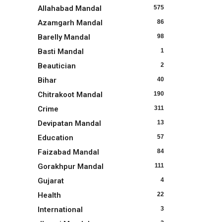
Allahabad Mandal
575
Azamgarh Mandal
86
Barelly Mandal
98
Basti Mandal
1
Beautician
2
Bihar
40
Chitrakoot Mandal
190
Crime
311
Devipatan Mandal
13
Education
57
Faizabad Mandal
84
Gorakhpur Mandal
111
Gujarat
4
Health
22
International
3