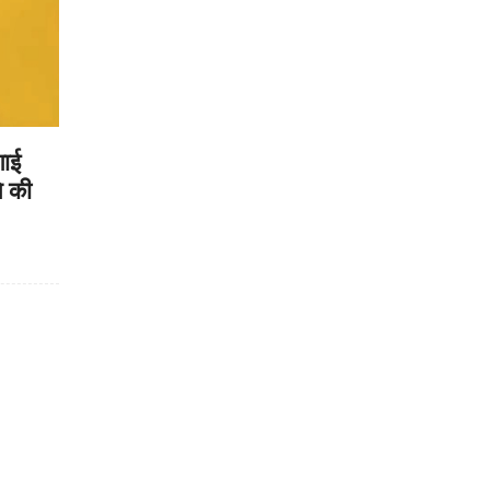
गाई
े की