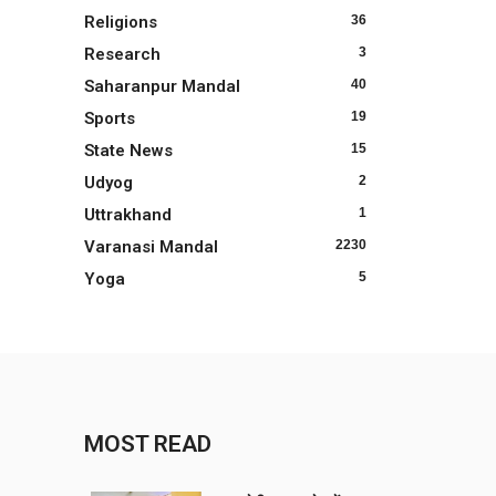
Religions
36
Research
3
Saharanpur Mandal
40
Sports
19
State News
15
Udyog
2
Uttrakhand
1
Varanasi Mandal
2230
Yoga
5
MOST READ