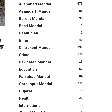
Allahabad Mandal
575
Azamgarh Mandal
86
Barelly Mandal
98
Basti Mandal
1
Beautician
2
र
Bihar
40
ाख
Chitrakoot Mandal
190
Crime
311
Devipatan Mandal
13
Education
57
Faizabad Mandal
84
Gorakhpur Mandal
111
Gujarat
4
Health
22
International
3