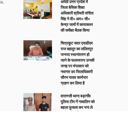
a,
अमेठी उत्तर प्रदेश में
जिला बेसिक शिक्षा
अधिकारी श्रीमती संगीता
सिंह ने वी० आर० सी०
केन्द्र जामों में कायाकल्प
की समीक्षा बैठक किया
चित्रकूट सदर एसडीएम
राज बहादुर का ललितपुर
जनपद स्थानांतरण हो
जाने के फलस्वरुप उनकी
जगह पर मंगलवार को
नवागत उप जिलाधिकारी
सौरभ यादव कार्यभार
ग्रहण कर लिया है
वाराणसी थाना बड़ागाँव
पुलिस टीम नें नाबालिग को
बहला फुसला कर भगा ले
जाने वाले वांछित
अभियुक्त हर्षित दूबे को
किया गिरफ्तार