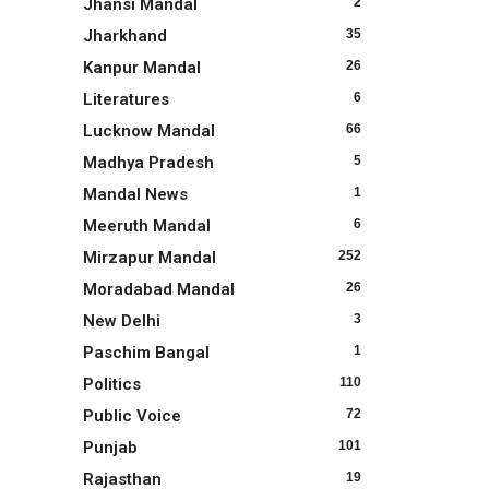
Jhansi Mandal
2
Jharkhand
35
Kanpur Mandal
26
Literatures
6
Lucknow Mandal
66
Madhya Pradesh
5
Mandal News
1
Meeruth Mandal
6
Mirzapur Mandal
252
Moradabad Mandal
26
New Delhi
3
Paschim Bangal
1
Politics
110
Public Voice
72
Punjab
101
Rajasthan
19