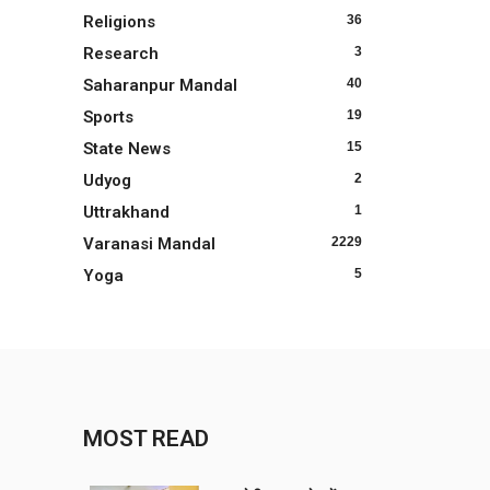
Religions
36
Research
3
Saharanpur Mandal
40
Sports
19
State News
15
Udyog
2
Uttrakhand
1
Varanasi Mandal
2229
Yoga
5
MOST READ